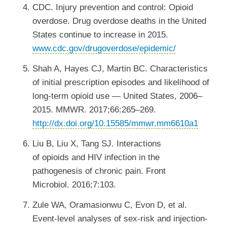
CDC. Injury prevention and control: Opioid
overdose. Drug overdose deaths in the United
States continue to increase in 2015.
www.cdc.gov/drugoverdose/epidemic/
Shah A, Hayes CJ, Martin BC. Characteristics
of initial prescription episodes and likelihood of
long-term opioid use — United States, 2006–
2015. MMWR. 2017;66:265–269.
http://dx.doi.org/10.15585/mmwr.mm6610a1
Liu B, Liu X, Tang SJ. Interactions
of opioids and HIV infection in the
pathogenesis of chronic pain. Front
Microbiol. 2016;7:103.
Zule WA, Oramasionwu C, Evon D, et al.
Event-level analyses of sex-risk and injection-