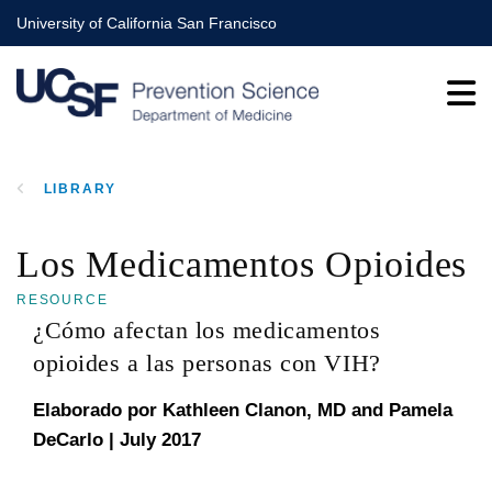
Skip
University of California San Francisco
to
main
content
LIBRARY
BREADCRUMB
Los Medicamentos Opioides
RESOURCE
¿Cómo afectan los medicamentos
opioides a las personas con VIH?
Elaborado por Kathleen Clanon, MD and Pamela
DeCarlo
| July 2017