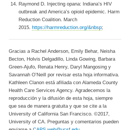
Raymond D. Injecting opana: Indiana’s HIV
outbreak and America’s opioid epidemic. Harm
Reduction Coalition. March
2015.
https://harmreduction.org/&nbsp
;
Gracias a Rachel Anderson, Emily Behar, Neisha
Becton, Holvis Delgadillo, Linda Gowing, Barbara
Green-Ajufo, Renata Henry, Daryl Mangosing y
Savannah O’Neill
por revisar esta hoja informativa.
Kathleen Clanon está afiliada con Alameda County
Health Care Services Agency.
Agradecemos la
reproducción y la difusión de esta hoja, siempre
que sea de manera gratuita y que se cite a la
University of California San Francisco. ©2017,
University of CA. Preguntas y comentarios pueden
enviarse a
CAPS.web@ucsf.edu
.