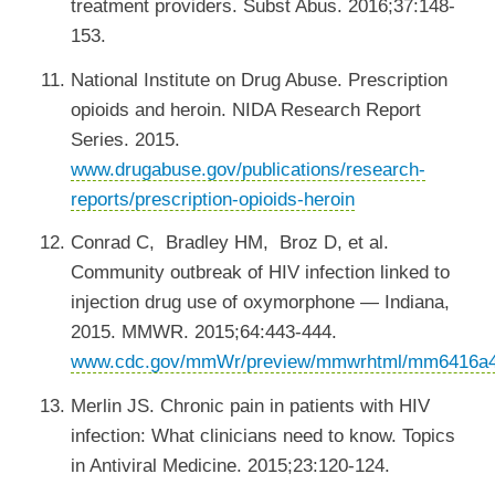
treatment providers. Subst Abus. 2016;37:148-
153.
National Institute on Drug Abuse. Prescription
opioids and heroin. NIDA Research Report
Series. 2015.
www.drugabuse.gov/publications/research-
reports/prescription-opioids-heroin
Conrad C, Bradley HM, Broz D, et al.
Community outbreak of HIV infection linked to
injection drug use of oxymorphone — Indiana,
2015. MMWR. 2015;64:443-444.
www.cdc.gov/mmWr/preview/mmwrhtml/mm6416a4
Merlin JS. Chronic pain in patients with HIV
infection: What clinicians need to know. Topics
in Antiviral Medicine. 2015;23:120-124.